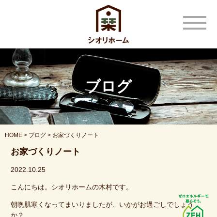
t
o
g
g
l
e
n
a
v
ブログ
i
g
a
t
i
o
n
HOME
>
ブログ
>
お家づくりノート
お家づくりノート
2022.10.25
こんにちは。シオリホームの木村です。
朝晩肌寒くなってまいりましたが、いかがお過ごしでしょう
か？